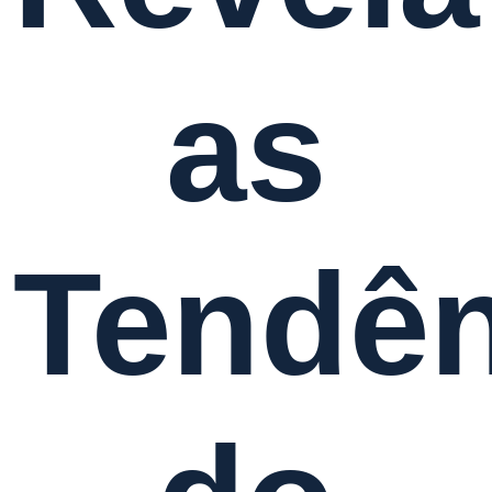
as
Tendên